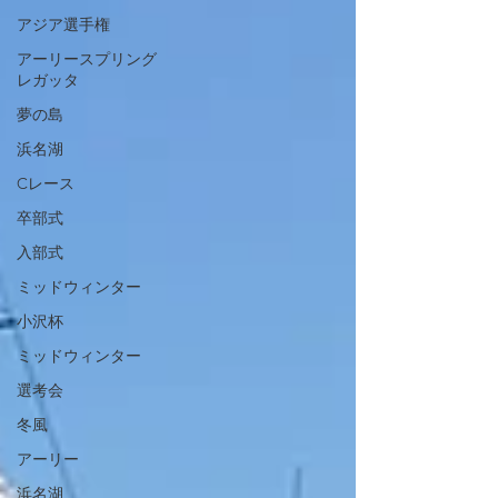
アジア選手権
アーリースプリング
レガッタ
夢の島
浜名湖
Cレース
卒部式
入部式
ミッドウィンター
小沢杯
ミッドウィンター
選考会
冬風
アーリー
浜名湖