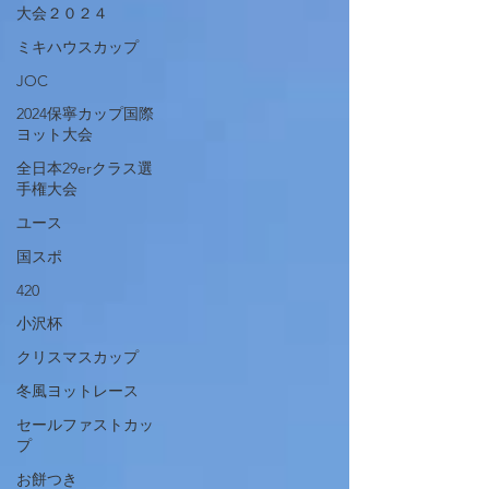
大会２０２４
ミキハウスカップ
JOC
2024保寧カップ国際
ヨット大会
全日本29erクラス選
手権大会
ユース
国スポ
420
小沢杯
クリスマスカップ
冬風ヨットレース
セールファストカッ
プ
お餅つき