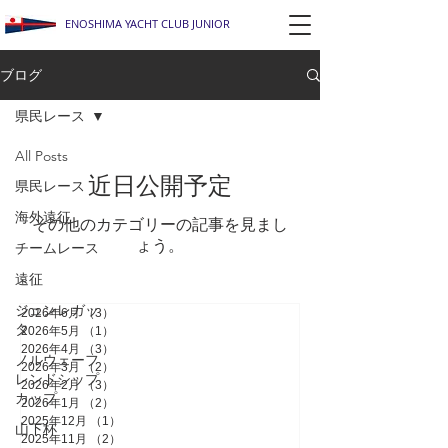
ENOSHIMA YACHT CLUB JUNIOR
ブログ
県民レース
All Posts
近日公開予定
県民レース
海外遠征
その他のカテゴリーの記事を見まし
ょう。
チームレース
遠征
ジュンレガッ
2026年6月
（3）
3件の記事
タ
2026年5月
（1）
1件の記事
2026年4月
（3）
3件の記事
ノルウェーフ
2026年3月
（2）
2件の記事
レンドシップ
2026年2月
（3）
3件の記事
カップ
2026年1月
（2）
2件の記事
2025年12月
（1）
1件の記事
山下杯
2025年11月
（2）
2件の記事