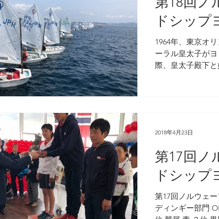
第18回
ドシップ
1964年、東京
ーラル皇太子がヨ
際、皇太子殿下と
下)がレースを観
ら37年後の200
ー王国の国王とし
陛下のご案内...
2018年4月23日
第17回
ドシップ
第17回ノルウェ
ディンギー部門 OP