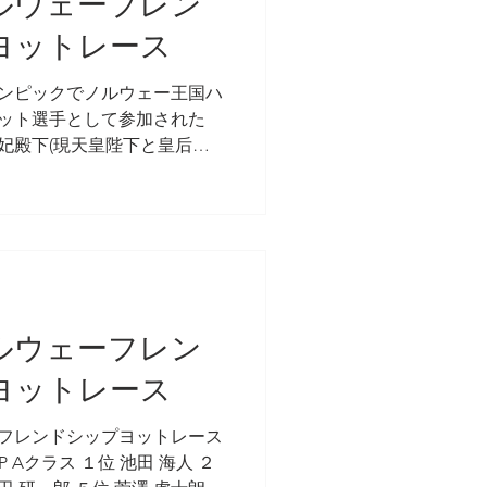
ノルウェーフレン
ヨットレース
オリンピックでノルウェー王国ハ
ット選手として参加された
妃殿下(現天皇陛下と皇后陛
戦、応援されました。 それか
1年春、ハーラル殿下はノルウェ
て再来日、現天皇陛下と皇后
ノルウェーフレン
ヨットレース
ーフレンドシップヨットレース
 Aクラス １位 池田 海人 ２