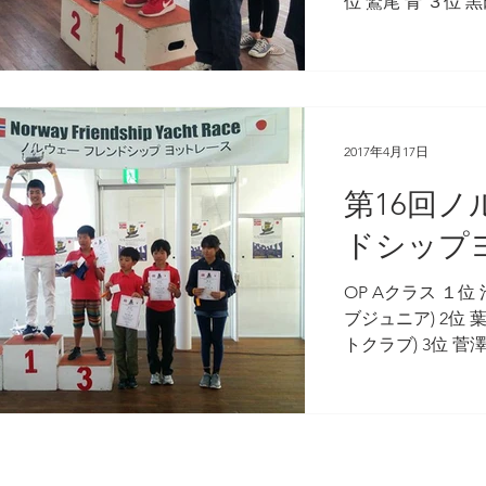
位 鷲尾 青 ３位 
OP Aクラス(小学
春花 ５位 鷲尾 空 
位 岩波...
2017年4月17日
第16回
ドシップ
OP Aクラス １位 池田 海人(江の島ヨットクラ
ブジュニア) 2位
トクラブ) 3位 
ジュニア) 4位 芝田
6位 北原 頌子(同) O