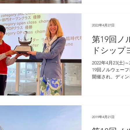
Bクラス14艇が参
れに恵まれましたが
ター
小沢杯
ミッドウィンター
2022年4月27日
第19回
ドシップ
2022年4月23(土
19回ノルウェー
開催され、ディン
ィンギーOP-Aク
ラス6人のクラブ
においては、クラブ
2019年4月21日