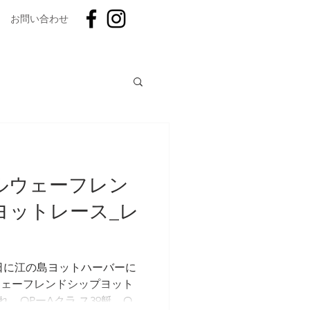
お問い合わせ
会２０２４
ノルウェーフレン
手権大会
ユース
ヨットレース_レ
ファストカップ
お餅つき
、21日に江の島ヨットハーバーに
 ウェーフレンドシップヨット
、OPーAクラ ス39艇、OP-
卒部式
入部式