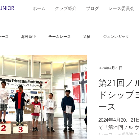
JUNIOR
ホーム
クラブ紹介
ブログ
レース委員会
レース
海外遠征
チームレース
遠征
ジュンレガッタ
レンドシップカップ
山下杯
国際交流日本ジュニアヨットクラブ競技大
2024年4月21日
第21回
ップ
JOC
2024保寧カップ国際ヨット大会
全日本29erクラス選
ドシップ
ース
420
小沢杯
クリスマスカップ
冬風ヨットレース
セール
2024年4月20
て「第21回ノル
レース」が開催され
アーリースプリングレガッタ
夢の島
浜名湖
Cレース