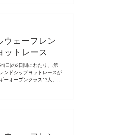
加しました。 初日の天候は晴
、風には恵まれず午前は...
ノルウェーフレン
ヨットレース
)～24(日)の2日間にわたり、:第
フレンドシップヨットレースが
ギーオープンクラス13人、デ
ラス20人、ディンギーOP-Bク
生が参加しました。OPクラス
生の保護者がレー...