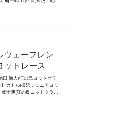
黒田 研一郎 ５位 菅澤 虎士朗
生) １位 菅澤 虎士朗 ２位 服部
６位 堤 悠人 OP Bクラス １
ノルウェーフレン
ヨットレース
 葉山 カトル(横浜ジュニアヨッ
菅澤 虎士朗(江の島ヨットクラブ
 豊栄(同) 5位 黒田 研一郎(同)
P A 小学生 1位...