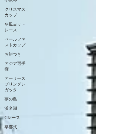
小沢杯
クリスマス
カップ
冬風ヨット
レース
セールファ
ストカップ
お餅つき
アジア選手
権
アーリース
プリングレ
ガッタ
夢の島
浜名湖
Cレース
卒部式