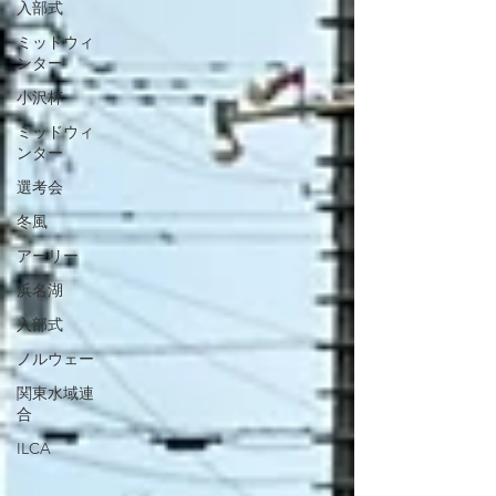
入部式
ミッドウィ
ンター
小沢杯
ミッドウィ
ンター
選考会
冬風
アーリー
浜名湖
入部式
ノルウェー
関東水域連
合
ILCA