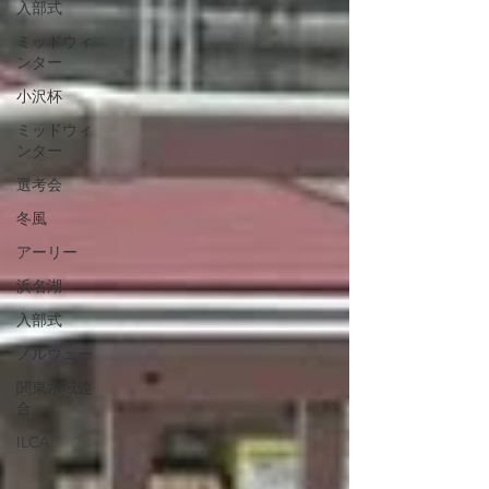
入部式
ミッドウィ
ンター
小沢杯
ミッドウィ
ンター
選考会
冬風
アーリー
浜名湖
入部式
ノルウェー
関東水域連
合
ILCA