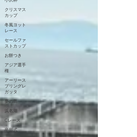
小沢杯
クリスマス
カップ
冬風ヨット
レース
セールファ
ストカップ
お餅つき
アジア選手
権
アーリース
プリングレ
ガッタ
夢の島
浜名湖
Cレース
卒部式