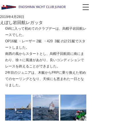
ENOSHIMA YACHT CLUB JUNIOR
2019年4月28日
えぼし岩回航レガッタ
GWに入って初めてのクラブデーは、烏帽子岩回航レ
ースでした。
OP16艇 ・レーザー 2艇  ・420  3艇 の計21艇でスタ
ートしました。
南西の風からスタートとし、烏帽子回航前に南にま
わり、徐々に風速があがり、良いコンディションで
レースを終えることができました。
2年目のジュニアは、木艇からFRPに乗り換えた初め
てのセーリングとなり、天候にも恵まれた一日とな
りました。