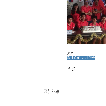
タグ：
海外遠征
NT壮行会
最新記事