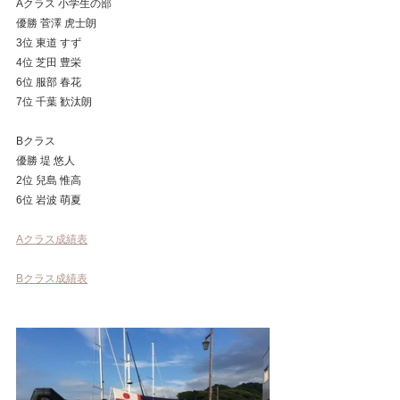
Aクラス 小学生の部
優勝 菅澤 虎士朗 
3位 東道 すず 
4位 芝田 豊栄 
6位 服部 春花 
7位 千葉 歓汰朗 
Bクラス
優勝 堤 悠人 
2位 兒島 惟高 
6位 岩波 萌夏 
Aクラス成績表
Bクラス成績表