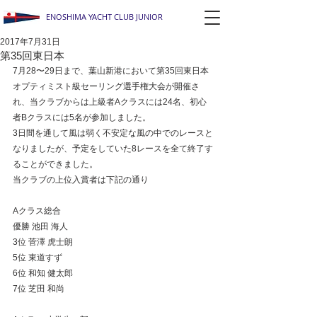
ENOSHIMA YACHT CLUB JUNIOR
2017年7月31日
第35回東日本
7月28〜29日まで、葉山新港において第35回東日本
オプティミスト級セーリング選手権大会が開催さ
れ、当クラブからは上級者Aクラスには24名、初心
者Bクラスには5名が参加しました。
3日間を通して風は弱く不安定な風の中でのレースと
なりましたが、予定をしていた8レースを全て終了す
ることができました。
当クラブの上位入賞者は下記の通り
Aクラス総合
優勝 池田 海人 
3位 菅澤 虎士朗 
5位 東道すず 
6位 和知 健太郎 
7位 芝田 和尚 