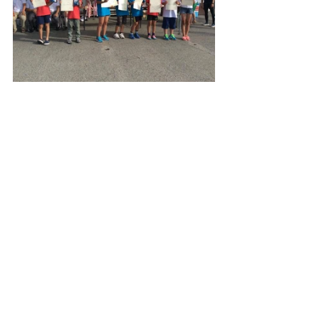
タグ：
東日本
葉山