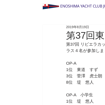
ENOSHIMA YACHT CLUB 
2019年8月19日
第37回
第37回 リビエラカ
ラス４名が参加しま
OP-A 
1位　東道　すず
3位　菅澤　虎士朗
8位　堤　悠人
OP-A　小学生
1位　堤　悠人