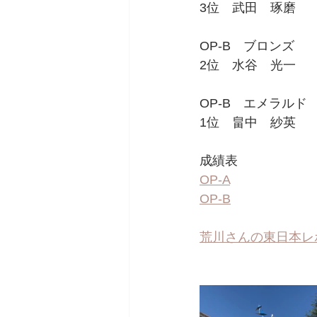
3位　武田　琢磨
OP-B　ブロンズ
2位　水谷　光一
OP-B　エメラルド
1位　畠中　紗英
成績表
OP-A
OP-B
荒川さんの東日本レ