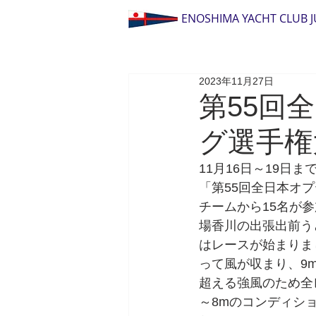
ENOSHIMA YACHT CLUB 
2023年11月27日
第55回
グ選手権
11月16日～19
「第55回全日本オ
チームから15名が
場香川の出張出前う
はレースが始まりま
って風が収まり、9
超える強風のため全
～8mのコンディシ