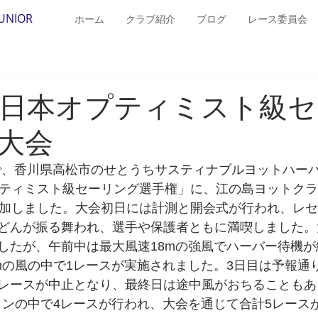
JUNIOR
ホーム
クラブ紹介
ブログ
レース委員会
全日本オプティミスト級
大会
日まで、香川県高松市のせとうちサスティナブルヨットハー
プティミスト級セーリング選手権」に、江の島ヨットクラ
参加しました。大会初日には計測と開会式が行われ、レ
どんが振る舞われ、選手や保護者ともに満喫しました。
したが、午前中は最大風速18mの強風でハーバー待機
mの風の中で1レースが実施されました。3日目は予報通り
レースが中止となり、最終日は途中風がおちることもあ
ョンの中で4レースが行われ、大会を通じて合計5レース