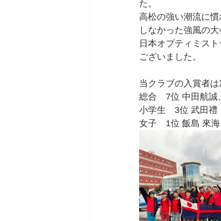
た。
高松の強い潮流に慣
しなかった強風の大
日本オプティミスト
ございました。
当クラブの入賞者は
総合　7位 中田航誠
小学生　3位 武田禮
女子　1位 飯島 來海