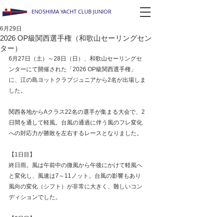
ENOSHIMA YACHT CLUB JUNIOR
6月29日
2026 OP級関西選手権（和歌山セーリングセン
ター）
6月27日（土）～28日（日）、和歌山セーリングセ
ンターにて開催された「2026 OP級関西選手権」
に、江の島ヨットクラブジュニアから2名が出場しま
した。
関西各地からAクラス22名の選手が集まる大会で、2
日間を通して軽風。台風の通過に伴う風のフレ変化
への対応力が勝敗を左右するレースとなりました。
【1日目】
終日雨。風は午前中の微風から午後にかけて軽風へ
と変化し、風速は7～11ノット。台風の影響もあり
風向の変化（シフト）が非常に大きく、難しいコン
ディションでした。