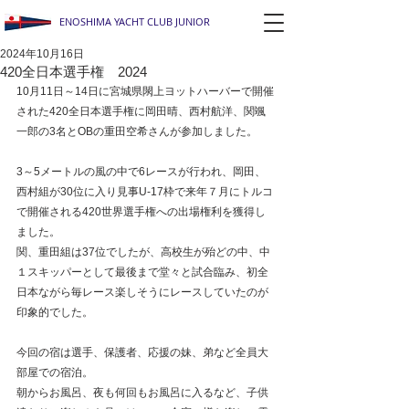
ENOSHIMA YACHT CLUB JUNIOR
2024年10月16日
420全日本選手権 2024
10月11日～14日に宮城県閖上ヨットハーバーで開催
された420全日本選手権に岡田晴、西村航洋、関颯
一郎の3名とOBの重田空希さんが参加しました。
3～5メートルの風の中で6レースが行われ、岡田、
西村組が30位に入り見事U-17枠で来年７月にトルコ
で開催される420世界選手権への出場権利を獲得し
ました。
関、重田組は37位でしたが、高校生が殆どの中、中
１スキッパーとして最後まで堂々と試合臨み、初全
日本ながら毎レース楽しそうにレースしていたのが
印象的でした。
今回の宿は選手、保護者、応援の妹、弟など全員大
部屋での宿泊。
朝からお風呂、夜も何回もお風呂に入るなど、子供