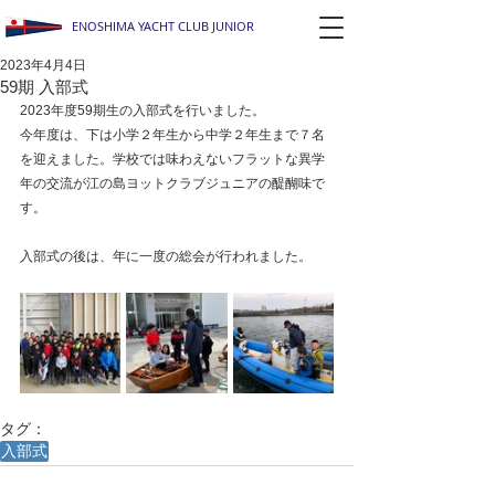
ENOSHIMA YACHT CLUB JUNIOR
2023年4月4日
59期 入部式
2023年度59期生の入部式を行いました。
今年度は、下は小学２年生から中学２年生まで７名
を迎えました。学校では味わえないフラットな異学
年の交流が江の島ヨットクラブジュニアの醍醐味で
す。
入部式の後は、年に一度の総会が行われました。
タグ：
入部式