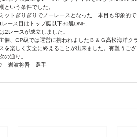
潮という条件でした。
ミットぎりぎりでノーレースとなった一本目も印象的でし
レース目はトップ艇以下30艇DNF。
ては2レースが成立しました。
主催、OP級では運営に携われましたＢ＆Ｇ高松海洋ク
スを楽しく安全に終えることが出来ました。有難うござ
次の通り。
3位　岩波将吾　選手