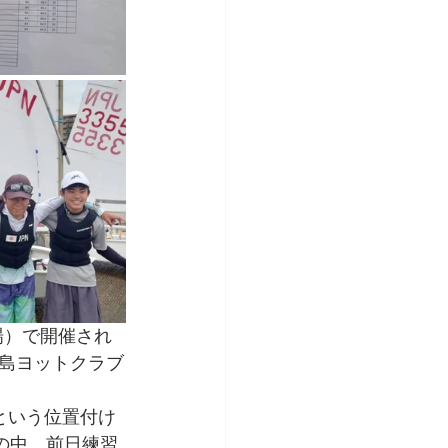
場）で開催され
島ヨットクラブ
という位置付け
の中、前日練習