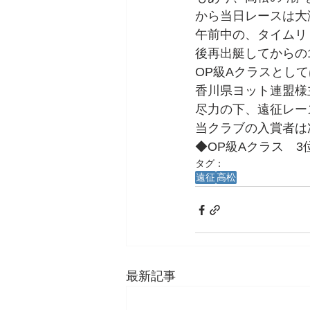
から当日レースは大
午前中の、タイムリ
後再出艇してからの1
OP級Aクラスとし
香川県ヨット連盟様
尽力の下、遠征レー
当クラブの入賞者は
◆OP級Aクラス　
タグ：
遠征
高松
最新記事