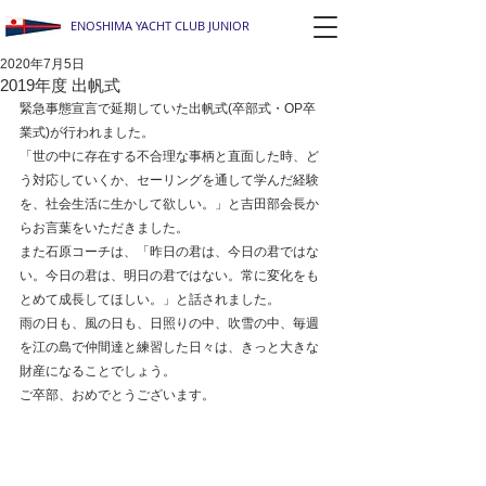
ENOSHIMA YACHT CLUB JUNIOR
2020年7月5日
2019年度 出帆式
緊急事態宣言で延期していた出帆式(卒部式・OP卒
業式)が行われました。
「世の中に存在する不合理な事柄と直面した時、ど
う対応していくか、セーリングを通して学んだ経験
を、社会生活に生かして欲しい。」と吉田部会長か
らお言葉をいただきました。
また石原コーチは、「昨日の君は、今日の君ではな
い。今日の君は、明日の君ではない。常に変化をも
とめて成長してほしい。」と話されました。
雨の日も、風の日も、日照りの中、吹雪の中、毎週
を江の島で仲間達と練習した日々は、きっと大きな
財産になることでしょう。
ご卒部、おめでとうございます。