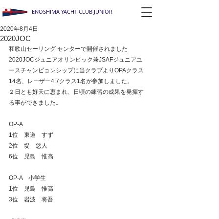
ENOSHIMA YACHT CLUB JUNIOR
2020年8月4日
2020JOC
和歌山セーリング センターで開催されました
2020JOCジュニアオリンピック兼JSAFジュニアユ
ースチャンピョンシップに当クラブよりOPAクラス
14名、レーザー4.7クラス1名が参加しました。
２日とも好天に恵まれ、日頃の練習の成果を発揮す
る事ができました。
OP-A
1位　東道　すず
2位　堤　悠人
6位　児島　惟高
OP-A　小学生
1位　児島　惟高
3位　岩波　将吾