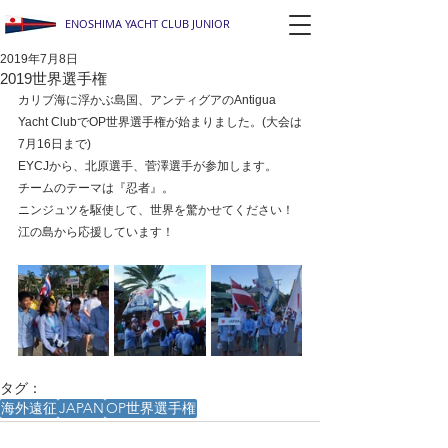
ENOSHIMA YACHT CLUB JUNIOR
2019年7月8日
2019世界選手権
カリブ海に浮かぶ島国、アンティグアのAntigua 
Yacht ClubでOP世界選手権が始まりました。(大会は
7月16日まで)
EYCJから、北原選手、菅澤選手が参加します。
チームのテーマは『忍者』。
ニンジュツを駆使して、世界を驚かせてください！
江の島から応援しています！
タグ：
海外遠征
JAPAN
OP世界選手権