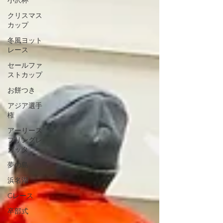
小沢杯
クリスマス
カップ
冬風ヨット
レース
セールファ
ストカップ
お餅つき
アジア選手
権
アーリース
プリングレ
ガッタ
夢の島
浜名湖
Cレース
卒部式