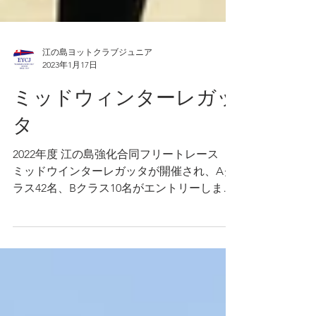
江の島ヨットクラブジュニア
2023年1月17日
ミッドウィンターレガッ
タ
2022年度 江の島強化合同フリートレース
ミッドウインターレガッタが開催され、Aク
ラス42名、Bクラス10名がエントリーしまし
た。 毎年荒れるミッドウィンターですが(去
年はトンガの火山噴火による津波警報で大会
中止に)軽風の北風で、順調にAクラス4レー
ス、Bクラス6レースが...