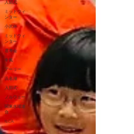
入部式
ミッドウィ
ンター
小沢杯
ミッドウィ
ンター
選考会
冬風
アーリー
浜名湖
入部式
ノルウェー
関東水域連
合
ILCA