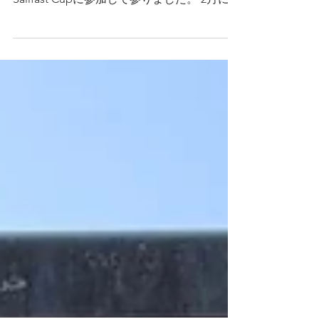
新年初セーリングを兼ねてEYCJから総勢12
名で、毎年恒例となりつつある第五回
Sailfast Cupに参加して参りました。 2月に開
催予定の選考会本番を見据えて出場した選
手、新年からガッツリ海で練習したい選手ま
で、参加選手のモチベーションはそれぞれで
すが、蒲郡の風は期待を...