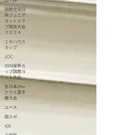
山下杯
国際交流日
本ジュニア
ヨットクラ
ブ競技大会
２０２４
ミキハウス
カップ
JOC
2024保寧カ
ップ国際ヨ
ット大会
全日本29er
クラス選手
権大会
ユース
国スポ
420