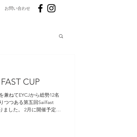
お問い合わせ
会２０２４
FAST CUP
手権大会
ユース
兼ねてEYCJから総勢12名
つある第五回Sailfast
りました。 2月に開催予定の
ファストカップ
お餅つき
えて出場した選手、新年から
したい選手まで、参加選手の
それぞれですが、蒲郡の風は
卒部式
入部式