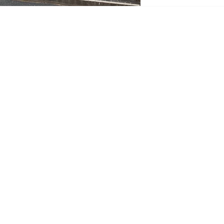
期待を...
ター
小沢杯
ミッドウィンター