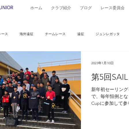
JUNIOR
ホーム
クラブ紹介
ブログ
レース委員会
レース
海外遠征
チームレース
遠征
ジュンレガッタ
レンドシップカップ
山下杯
国際交流日本ジュニアヨットクラブ競技大
2023年1月10日
第5回SAIL 
ップ
JOC
2024保寧カップ国際ヨット大会
全日本29erクラス選
新年初セーリングを
で、毎年恒例となりつ
Cupに参加して参
420
小沢杯
クリスマスカップ
冬風ヨットレース
セール
選考会本番を見据
ガッツリ海で練習
モチベーションは
アーリースプリングレガッタ
夢の島
浜名湖
Cレース